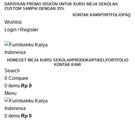
DAPATKAN PROMO DISKON UNTUK KURSI MEJA SEKOLAH
CUSTOM SAMPAI DENGAN 35%
KONTAK KAMI
PORTFOLIO
FAQ
Wishlist
Login / Register
WhatsApp Kami
HOME
SET MEJA KURSI SEKOLAH
PRODUK
ARTIKEL
PORTFOLIO
KONTAK KAMI
Search
0
Compare
0
items
Rp
0
Menu
0
items
Rp
0
Produk