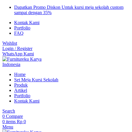
Dapatkan Promo Diskon Untuk kursi meja sekolah custom
sampai dengan 35%
Kontak Kami
Portfolio
FAQ
Wishlist
Login / Register
WhatsApp Kami
Home
Set Meja Kursi Sekolah
Produk
Artikel
Portfolio
Kontak Kami
Search
0
Compare
0
items
Rp
0
Menu