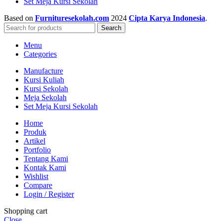
Set Meja Kursi Sekolah
Based on
Furnituresekolah.com
2024
Cipta Karya Indonesia
.
Search
Menu
Categories
Manufacture
Kursi Kuliah
Kursi Sekolah
Meja Sekolah
Set Meja Kursi Sekolah
Home
Produk
Artikel
Portfolio
Tentang Kami
Kontak Kami
Wishlist
Compare
Login / Register
Shopping cart
Close