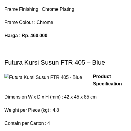
Frame Finishing : Chrome Plating
Frame Colour : Chrome
Harga : Rp. 460.000
Futura Kursi Susun FTR 405 – Blue
Product
Specification
Dimension W x D x H (mm) : 42 x 45 x 85 cm
Weight per Piece (kg) : 4.8
Contain per Carton : 4