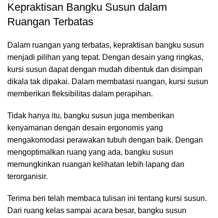
Kepraktisan Bangku Susun dalam
Ruangan Terbatas
Dalam ruangan yang terbatas, kepraktisan bangku susun
menjadi pilihan yang tepat. Dengan desain yang ringkas,
kursi susun dapat dengan mudah dibentuk dan disimpan
dikala tak dipakai. Dalam membatasi ruangan, kursi susun
memberikan fleksibilitas dalam perapihan.
Tidak hanya itu, bangku susun juga memberikan
kenyamanan dengan desain ergonomis yang
mengakomodasi perawakan tubuh dengan baik. Dengan
mengoptimalkan ruang yang ada, bangku susun
memungkinkan ruangan kelihatan lebih lapang dan
terorganisir.
Terima beri telah membaca tulisan ini tentang kursi susun.
Dari ruang kelas sampai acara besar, bangku susun