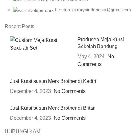
furniturekukaryaindonesia@gmail.com
Recent Posts
Produsen Meja Kursi
Sekolah Bandung
May 4, 2024
No
Comments
Jual Kursi susun Merk Brother di Kediri
December 4, 2023
No Comments
Jual Kursi susun Merk Brother di Blitar
December 4, 2023
No Comments
HUBUNGI KAMI