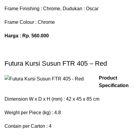
Frame Finishing : Chrome, Dudukan : Oscar
Frame Colour : Chrome
Harga : Rp. 560.000
Futura Kursi Susun FTR 405 – Red
Product
Specification
Dimension W x D x H (mm) : 42 x 45 x 85 cm
Weight per Piece (kg) : 4.8
Contain per Carton : 4