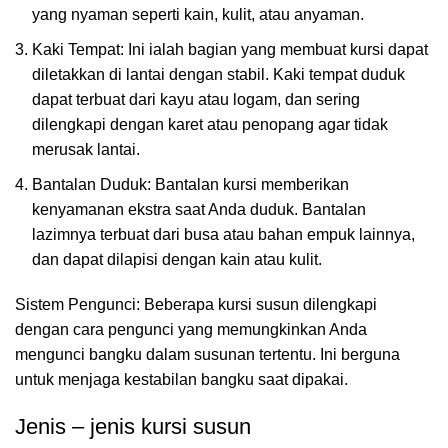
yang nyaman seperti kain, kulit, atau anyaman.
Kaki Tempat: Ini ialah bagian yang membuat kursi dapat
diletakkan di lantai dengan stabil. Kaki tempat duduk
dapat terbuat dari kayu atau logam, dan sering
dilengkapi dengan karet atau penopang agar tidak
merusak lantai.
Bantalan Duduk: Bantalan kursi memberikan
kenyamanan ekstra saat Anda duduk. Bantalan
lazimnya terbuat dari busa atau bahan empuk lainnya,
dan dapat dilapisi dengan kain atau kulit.
Sistem Pengunci: Beberapa kursi susun dilengkapi
dengan cara pengunci yang memungkinkan Anda
mengunci bangku dalam susunan tertentu. Ini berguna
untuk menjaga kestabilan bangku saat dipakai.
Jenis – jenis kursi susun