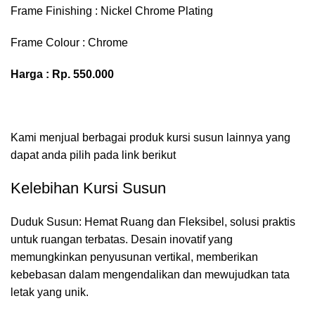
Frame Finishing : Nickel Chrome Plating
Frame Colour : Chrome
Harga : Rp. 550.000
Kami menjual berbagai produk kursi susun lainnya yang
dapat anda pilih pada
link berikut
Kelebihan Kursi Susun
Duduk Susun: Hemat Ruang dan Fleksibel, solusi praktis
untuk ruangan terbatas. Desain inovatif yang
memungkinkan penyusunan vertikal, memberikan
kebebasan dalam mengendalikan dan mewujudkan tata
letak yang unik.