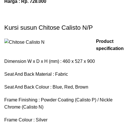
Harga : Rp. 728.000
Kursi susun Chitose Calisto N/P
Product
specification
Dimension W x D x H (mm) : 460 x 527 x 900
Seat And Back Material : Fabric
Seat And Back Colour : Blue, Red, Brown
Frame Finishing : Powder Coating (Calisto P) / Nickle
Chrome (Calisto N)
Frame Colour : Silver