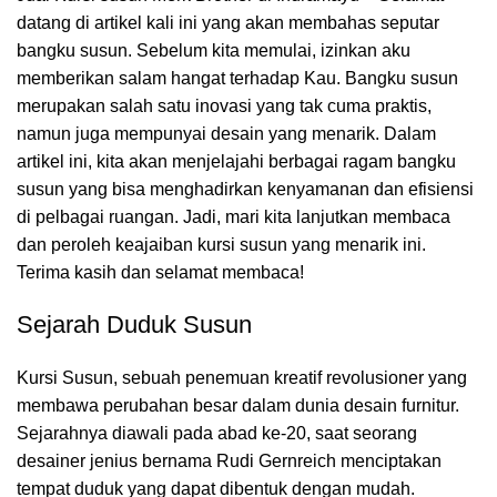
datang di artikel kali ini yang akan membahas seputar
bangku susun. Sebelum kita memulai, izinkan aku
memberikan salam hangat terhadap Kau. Bangku susun
merupakan salah satu inovasi yang tak cuma praktis,
namun juga mempunyai desain yang menarik. Dalam
artikel ini, kita akan menjelajahi berbagai ragam bangku
susun yang bisa menghadirkan kenyamanan dan efisiensi
di pelbagai ruangan. Jadi, mari kita lanjutkan membaca
dan peroleh keajaiban kursi susun yang menarik ini.
Terima kasih dan selamat membaca!
Sejarah Duduk Susun
Kursi Susun, sebuah penemuan kreatif revolusioner yang
membawa perubahan besar dalam dunia desain furnitur.
Sejarahnya diawali pada abad ke-20, saat seorang
desainer jenius bernama Rudi Gernreich menciptakan
tempat duduk yang dapat dibentuk dengan mudah.