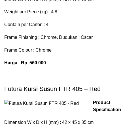
Weight per Piece (kg) : 4.8
Contain per Carton : 4
Frame Finishing : Chrome, Dudukan : Oscar
Frame Colour : Chrome
Harga : Rp. 560.000
Futura Kursi Susun FTR 405 – Red
Product
Specification
Dimension W x D x H (mm) : 42 x 45 x 85 cm