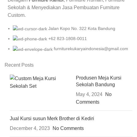
Sekolah & Menyediakan Jasa Pembuatan Furniture
Custom.
Jalan Kopo No. 322 Kota Bandung
+62 823-1808-0011
furniturekukaryaindonesia@gmail.com
Recent Posts
Produsen Meja Kursi
Sekolah Bandung
May 4, 2024
No
Comments
Jual Kursi susun Merk Brother di Kediri
December 4, 2023
No Comments