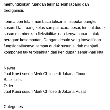
memungkinkan ruangan terlihat lebih lapang dan
terorganisir.
Terima beri telah membaca tulisan ini seputar bangku
susun. Dari ruang kelas sampai acara besar, tempat duduk
susun memberikan fleksibilitas dan kenyamanan untuk
beragam kesempatan. Dengan desain yang inovatif dan
fungsionalitasnya, tempat duduk susun sudah menjadi
komponen tak terpisahkan dari kehidupan sehari-hari kita.
Newer
Jual Kursi susun Merk Chitose di Jakarta Timur
Back to list
Older
Jual Kursi susun Merk Chitose di Jakarta Pusat
Categories