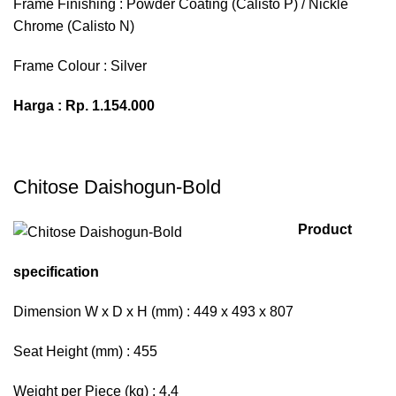
Frame Finishing : Powder Coating (Calisto P) / Nickle
Chrome (Calisto N)
Frame Colour : Silver
Harga : Rp. 1.154.000
Chitose Daishogun-Bold
Product
specification
Dimension W x D x H (mm) : 449 x 493 x 807
Seat Height (mm) : 455
Weight per Piece (kg) : 4.4