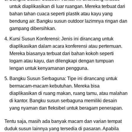
untuk diaplikasikan di luar ruangan. Mereka terbuat dari
bahan tahan cuaca seperti plastik atau kayu yang
bendung air. Bangku susun outdoor lazimnya ringan dan
gampang dibersihkan.
Kursi Susun Konferensi: Jenis ini dirancang untuk
diaplikasikan dalam acara konferensi atau pertemuan.
Mereka biasanya terbuat dari bahan kokoh seperti
logam atau kayu, dan dilengkapi dengan tumpuan
lengan untuk kenyamanan pengguna.
Bangku Susun Serbaguna: Tipe ini dirancang untuk
bermacam-macam kebutuhan. Mereka bisa
diaplikasikan di ruang makan, ruang tamu, atau malahan
di kantor. Bangku susun serbaguna memiliki desain
yang nyaman dan fleksibel untuk beragam penerapan.
Tentu saja, masih ada banyak macam dan varian tempat
duduk susun lainnya yang tersedia di pasaran. Apabila