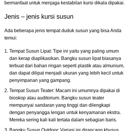
bermanfaat untuk menjaga kestabilan kursi dikala dipakai.
Jenis – jenis kursi susun
Ada beberapa jenis tempat duduk susun yang bisa Anda
temui:
Tempat Susun Lipat: Tipe ini yaitu yang paling umum
dan kerap diaplikasikan. Bangku susun lipat biasanya
terbuat dari bahan ringan seperti plastik atau almunium,
dan dapat dilipat menjadi ukuran yang lebih kecil untuk
penyimpanan yang gampang.
Tempat Susun Teater: Macam ini umumnya dipakai di
bioskop atau auditorium. Bangku susun teater
mempunyai sandaran yang tinggi dan dilengkapi
dengan penyangga lengan untuk kenyamanan ekstra.
Mereka sering kali kali tertata dalam sebagian baris.
Bangku Susun Outdoor: Variasi ini dirancang khusus