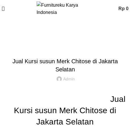
Rp
0
Artikel
,
,
IDE & INSPIRASI
REKOMENDASI
TIPS & TRIK
Jual Kursi susun Merk Chitose di Jakarta
Selatan
Admin
Jual
Kursi susun Merk Chitose di
Jakarta Selatan