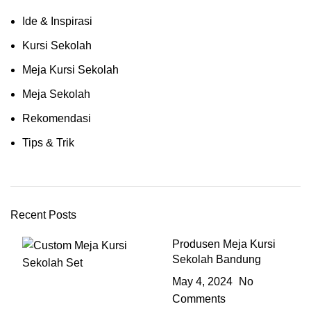
Ide & Inspirasi
Kursi Sekolah
Meja Kursi Sekolah
Meja Sekolah
Rekomendasi
Tips & Trik
Recent Posts
Produsen Meja Kursi
Sekolah Bandung
May 4, 2024
No
Comments