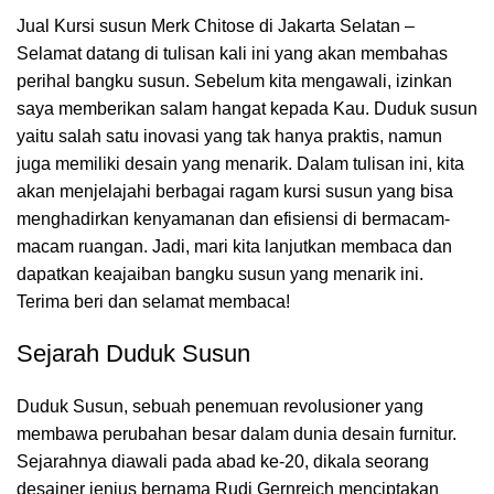
Jual Kursi susun Merk Chitose di Jakarta Selatan –
Selamat datang di tulisan kali ini yang akan membahas
perihal bangku susun. Sebelum kita mengawali, izinkan
saya memberikan salam hangat kepada Kau. Duduk susun
yaitu salah satu inovasi yang tak hanya praktis, namun
juga memiliki desain yang menarik. Dalam tulisan ini, kita
akan menjelajahi berbagai ragam kursi susun yang bisa
menghadirkan kenyamanan dan efisiensi di bermacam-
macam ruangan. Jadi, mari kita lanjutkan membaca dan
dapatkan keajaiban bangku susun yang menarik ini.
Terima beri dan selamat membaca!
Sejarah Duduk Susun
Duduk Susun, sebuah penemuan revolusioner yang
membawa perubahan besar dalam dunia desain furnitur.
Sejarahnya diawali pada abad ke-20, dikala seorang
desainer jenius bernama Rudi Gernreich menciptakan