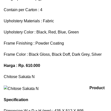
Contain per Carton : 4
Upholstery Materials : Fabric
Upholstery Color : Black, Red, Blue, Green
Frame Finishing : Powder Coating
Frame Color : Black Gloss, Black Doff, Dark Grey, Silver
Harga : Rp. 610.000
Chitose Sakata N
Product
Specification
Dimension W x D x H (mm) : 435 X 512 X 895