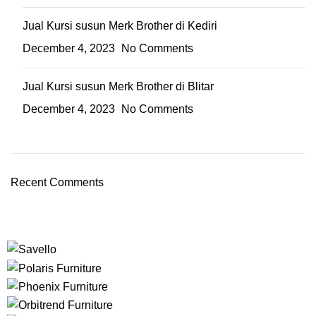
Jual Kursi susun Merk Brother di Kediri
December 4, 2023
No Comments
Jual Kursi susun Merk Brother di Blitar
December 4, 2023
No Comments
Recent Comments