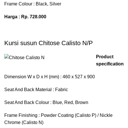
Frame Colour : Black, Silver
Harga : Rp. 728.000
Kursi susun Chitose Calisto N/P
Product
specification
Dimension W x D x H (mm) : 460 x 527 x 900
Seat And Back Material : Fabric
Seat And Back Colour : Blue, Red, Brown
Frame Finishing : Powder Coating (Calisto P) / Nickle
Chrome (Calisto N)