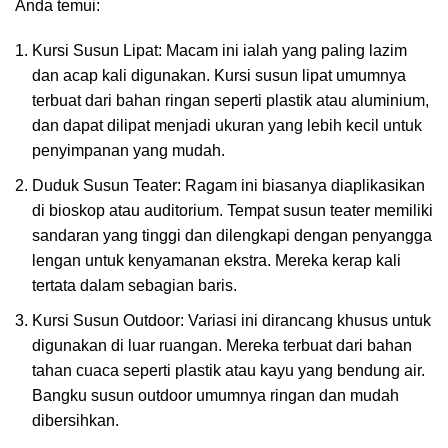
Anda temui:
Kursi Susun Lipat: Macam ini ialah yang paling lazim
dan acap kali digunakan. Kursi susun lipat umumnya
terbuat dari bahan ringan seperti plastik atau aluminium,
dan dapat dilipat menjadi ukuran yang lebih kecil untuk
penyimpanan yang mudah.
Duduk Susun Teater: Ragam ini biasanya diaplikasikan
di bioskop atau auditorium. Tempat susun teater memiliki
sandaran yang tinggi dan dilengkapi dengan penyangga
lengan untuk kenyamanan ekstra. Mereka kerap kali
tertata dalam sebagian baris.
Kursi Susun Outdoor: Variasi ini dirancang khusus untuk
digunakan di luar ruangan. Mereka terbuat dari bahan
tahan cuaca seperti plastik atau kayu yang bendung air.
Bangku susun outdoor umumnya ringan dan mudah
dibersihkan.