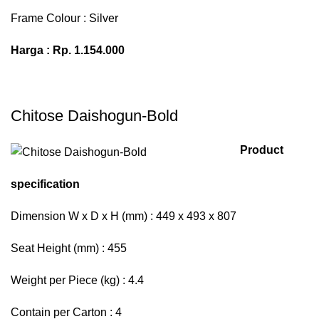
Frame Colour : Silver
Harga : Rp. 1.154.000
Chitose Daishogun-Bold
Product
specification
Dimension W x D x H (mm) : 449 x 493 x 807
Seat Height (mm) : 455
Weight per Piece (kg) : 4.4
Contain per Carton : 4