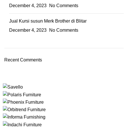
December 4, 2023
No Comments
Jual Kursi susun Merk Brother di Blitar
December 4, 2023
No Comments
Recent Comments