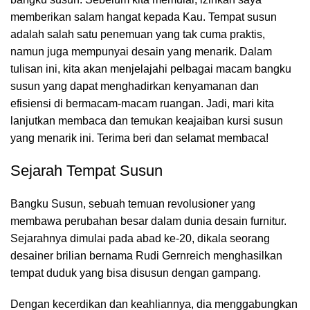
memberikan salam hangat kepada Kau. Tempat susun
adalah salah satu penemuan yang tak cuma praktis,
namun juga mempunyai desain yang menarik. Dalam
tulisan ini, kita akan menjelajahi pelbagai macam bangku
susun yang dapat menghadirkan kenyamanan dan
efisiensi di bermacam-macam ruangan. Jadi, mari kita
lanjutkan membaca dan temukan keajaiban kursi susun
yang menarik ini. Terima beri dan selamat membaca!
Sejarah Tempat Susun
Bangku Susun, sebuah temuan revolusioner yang
membawa perubahan besar dalam dunia desain furnitur.
Sejarahnya dimulai pada abad ke-20, dikala seorang
desainer brilian bernama Rudi Gernreich menghasilkan
tempat duduk yang bisa disusun dengan gampang.
Dengan kecerdikan dan keahliannya, dia menggabungkan