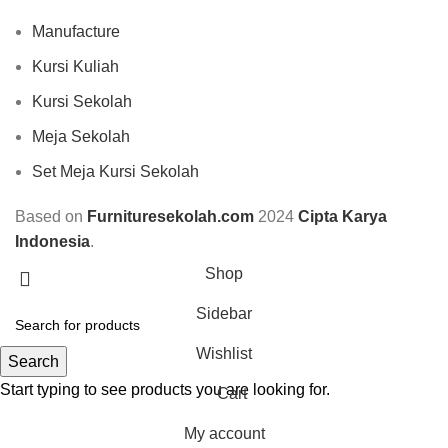
Manufacture
Kursi Kuliah
Kursi Sekolah
Meja Sekolah
Set Meja Kursi Sekolah
Based on
Furnituresekolah.com
2024
Cipta Karya
Indonesia
.
Shop
Sidebar
Wishlist
Search
Start typing to see products you are looking for.
Cart
My account