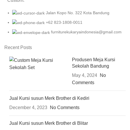
Custom.
Jalan Kopo No. 322 Kota Bandung
+62 823-1808-0011
furniturekukaryaindonesia@gmail.com
Recent Posts
Produsen Meja Kursi
Sekolah Bandung
May 4, 2024
No
Comments
Jual Kursi susun Merk Brother di Kediri
December 4, 2023
No Comments
Jual Kursi susun Merk Brother di Blitar