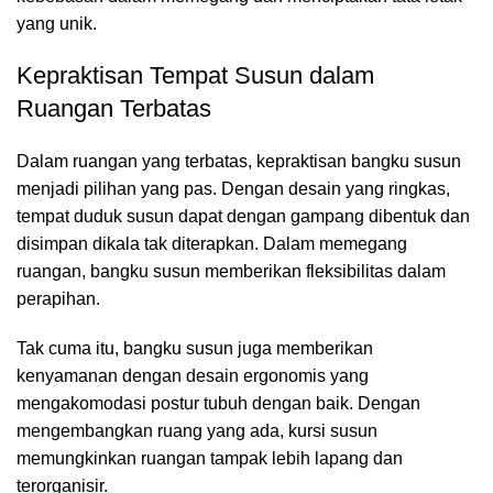
yang unik.
Kepraktisan Tempat Susun dalam
Ruangan Terbatas
Dalam ruangan yang terbatas, kepraktisan bangku susun
menjadi pilihan yang pas. Dengan desain yang ringkas,
tempat duduk susun dapat dengan gampang dibentuk dan
disimpan dikala tak diterapkan. Dalam memegang
ruangan, bangku susun memberikan fleksibilitas dalam
perapihan.
Tak cuma itu, bangku susun juga memberikan
kenyamanan dengan desain ergonomis yang
mengakomodasi postur tubuh dengan baik. Dengan
mengembangkan ruang yang ada, kursi susun
memungkinkan ruangan tampak lebih lapang dan
terorganisir.