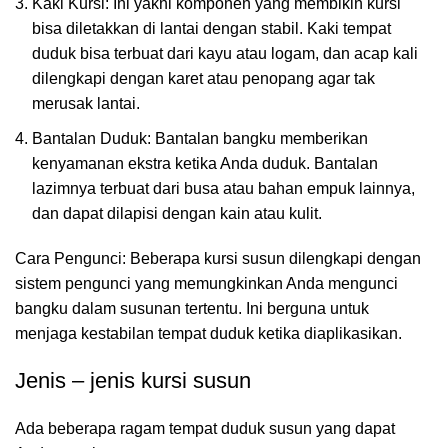
Kaki Kursi: Ini yakni komponen yang membikin kursi
bisa diletakkan di lantai dengan stabil. Kaki tempat
duduk bisa terbuat dari kayu atau logam, dan acap kali
dilengkapi dengan karet atau penopang agar tak
merusak lantai.
Bantalan Duduk: Bantalan bangku memberikan
kenyamanan ekstra ketika Anda duduk. Bantalan
lazimnya terbuat dari busa atau bahan empuk lainnya,
dan dapat dilapisi dengan kain atau kulit.
Cara Pengunci: Beberapa kursi susun dilengkapi dengan
sistem pengunci yang memungkinkan Anda mengunci
bangku dalam susunan tertentu. Ini berguna untuk
menjaga kestabilan tempat duduk ketika diaplikasikan.
Jenis – jenis kursi susun
Ada beberapa ragam tempat duduk susun yang dapat