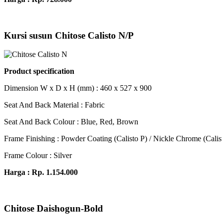
Kursi susun Chitose Calisto N/P
Product specification
Dimension W x D x H (mm) : 460 x 527 x 900
Seat And Back Material : Fabric
Seat And Back Colour : Blue, Red, Brown
Frame Finishing : Powder Coating (Calisto P) / Nickle Chrome (Calis
Frame Colour : Silver
Harga : Rp. 1.154.000
Chitose Daishogun-Bold