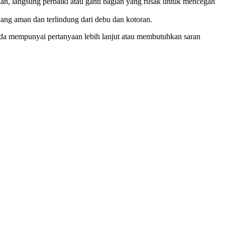
akan, langsung perbaiki atau ganti bagian yang rusak untuk mencegah
ang aman dan terlindung dari debu dan kotoran.
da mempunyai pertanyaan lebih lanjut atau membutuhkan saran