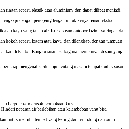
n ringan seperti plastik atau aluminium, dan dapat dilipat menjadi
n dilengkapi dengan penopang lengan untuk kenyamanan ekstra.
ik atau kayu yang tahan air. Kursi susun outdoor lazimnya ringan dan
han kokoh seperti logam atau kayu, dan dilengkapi dengan tumpuan
u bahkan di kantor. Bangku susun serbaguna mempunyai desain yang
au berharap mengenal lebih lanjut tentang macam tempat duduk susun
 atau berpotensi merusak permukaan kursi.
 Hindari paparan air berlebihan atau kelembaban yang bisa
an untuk memilih tempat yang kering dan terlindung dari suhu