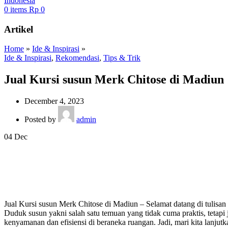
0
items
Rp
0
Artikel
Home
»
Ide & Inspirasi
»
Ide & Inspirasi
,
Rekomendasi
,
Tips & Trik
Jual Kursi susun Merk Chitose di Madiun
December 4, 2023
Posted by
admin
04
Dec
Jual Kursi susun Merk Chitose di Madiun – Selamat datang di tulisa
Duduk susun yakni salah satu temuan yang tidak cuma praktis, tetap
kenyamanan dan efisiensi di beraneka ruangan. Jadi, mari kita lanj