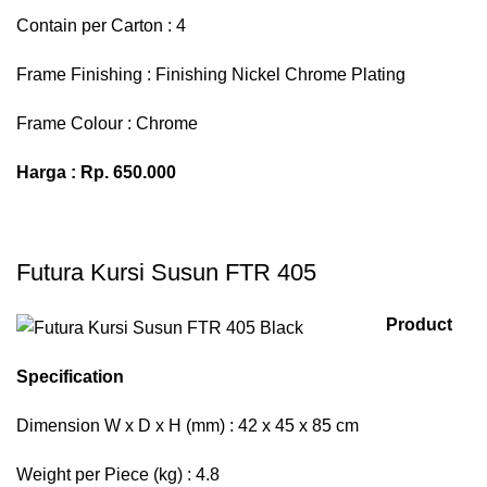
Contain per Carton : 4
Frame Finishing : Finishing Nickel Chrome Plating
Frame Colour : Chrome
Harga : Rp. 650.000
Futura Kursi Susun FTR 405
Product
Specification
Dimension W x D x H (mm) : 42 x 45 x 85 cm
Weight per Piece (kg) : 4.8