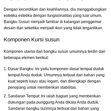
Dengan kecerdikan dan keahliannya, dia menggabungkan
estetika estetika dengan fungsionalitas yang luar umum.
Bangku Susun menjadi familiar di kalangan penggemar
desain dan seketika menjadi ikon yang tidak tergantikan.
Komponen Kursi susun
Komponen utama dari bangku susun umumnya terdiri dari
beberapa elemen berikut:
Dasar
Bangku
: Ini yaitu komponen dasar tempat duduk
tempat Anda duduk. Umumnya terbuat dari bahan yang
kuat seperti kayu atau logam, dan dilengkapi dengan
penopang untuk memberikan stabilitas.
Sandaran Tempat: Ini ialah bagian yang memberikan
dukungan pada punggung Anda dikala Anda duduk.
Sandaran bangku lazimnya terbuat dari bahan yang