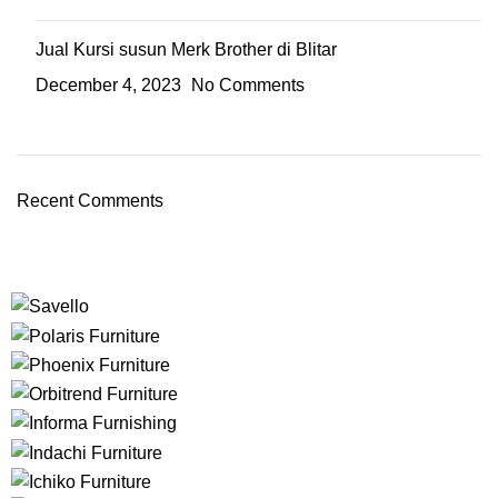
Jual Kursi susun Merk Brother di Blitar
December 4, 2023
No Comments
Recent Comments