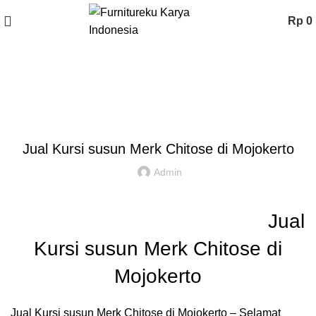
Rp
0
Artikel
,
,
IDE & INSPIRASI
REKOMENDASI
TIPS & TRIK
Jual Kursi susun Merk Chitose di Mojokerto
Admin
Jual
Kursi susun Merk Chitose di
Mojokerto
Jual Kursi susun Merk Chitose di Mojokerto – Selamat