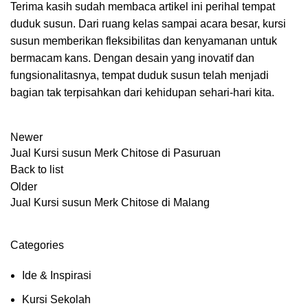
Terima kasih sudah membaca artikel ini perihal tempat
duduk susun. Dari ruang kelas sampai acara besar, kursi
susun memberikan fleksibilitas dan kenyamanan untuk
bermacam kans. Dengan desain yang inovatif dan
fungsionalitasnya, tempat duduk susun telah menjadi
bagian tak terpisahkan dari kehidupan sehari-hari kita.
Newer
Jual Kursi susun Merk Chitose di Pasuruan
Back to list
Older
Jual Kursi susun Merk Chitose di Malang
Categories
Ide & Inspirasi
Kursi Sekolah