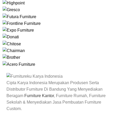
Cipta Karya Indonesia Merupakan Produsen Serta
Distributor Furniture Di Bandung Yang Menyediakan
Beragam
Furniture Kantor
, Furniture Rumah, Furniture
Sekolah & Menyediakan Jasa Pembuatan Furniture
Custom.