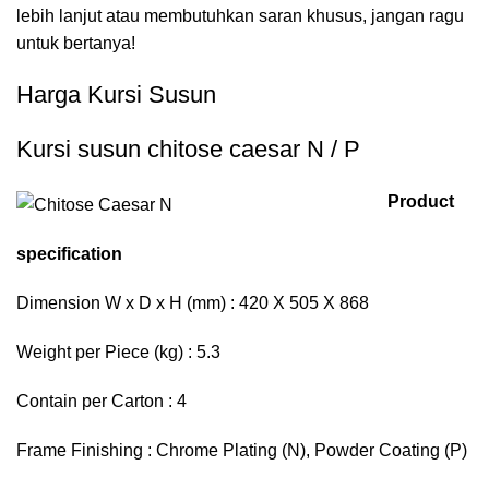
lebih lanjut atau membutuhkan saran khusus, jangan ragu
untuk bertanya!
Harga Kursi Susun
Kursi susun chitose caesar N / P
Product
specification
Dimension W x D x H (mm) : 420 X 505 X 868
Weight per Piece (kg) : 5.3
Contain per Carton : 4
Frame Finishing : Chrome Plating (N), Powder Coating (P)