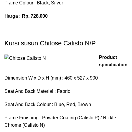
Frame Colour : Black, Silver
Harga : Rp. 728.000
Kursi susun Chitose Calisto N/P
Product
specification
Dimension W x D x H (mm) : 460 x 527 x 900
Seat And Back Material : Fabric
Seat And Back Colour : Blue, Red, Brown
Frame Finishing : Powder Coating (Calisto P) / Nickle
Chrome (Calisto N)