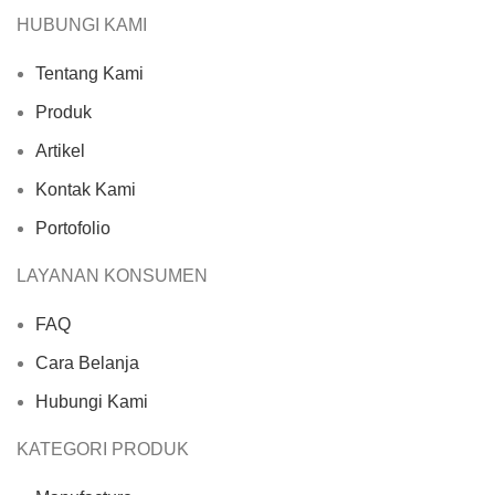
HUBUNGI KAMI
Tentang Kami
Produk
Artikel
Kontak Kami
Portofolio
LAYANAN KONSUMEN
FAQ
Cara Belanja
Hubungi Kami
KATEGORI PRODUK