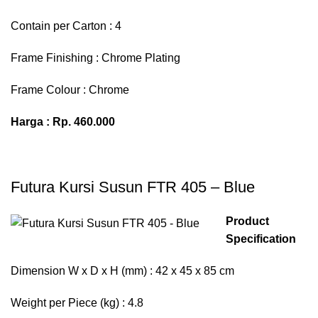
Contain per Carton : 4
Frame Finishing : Chrome Plating
Frame Colour : Chrome
Harga : Rp. 460.000
Futura Kursi Susun FTR 405 – Blue
Product
Specification
Dimension W x D x H (mm) : 42 x 45 x 85 cm
Weight per Piece (kg) : 4.8