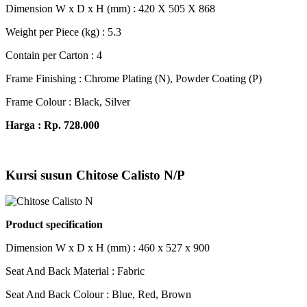
Dimension W x D x H (mm) : 420 X 505 X 868
Weight per Piece (kg) : 5.3
Contain per Carton : 4
Frame Finishing : Chrome Plating (N), Powder Coating (P)
Frame Colour : Black, Silver
Harga : Rp. 728.000
Kursi susun Chitose Calisto N/P
Product specification
Dimension W x D x H (mm) : 460 x 527 x 900
Seat And Back Material : Fabric
Seat And Back Colour : Blue, Red, Brown