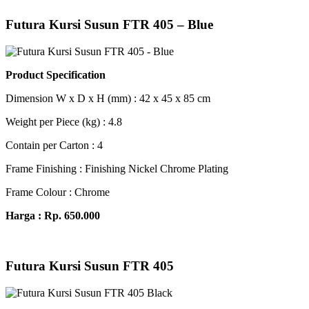
Futura Kursi Susun FTR 405 – Blue
Product Specification
Dimension W x D x H (mm) : 42 x 45 x 85 cm
Weight per Piece (kg) : 4.8
Contain per Carton : 4
Frame Finishing : Finishing Nickel Chrome Plating
Frame Colour : Chrome
Harga : Rp. 650.000
Futura Kursi Susun FTR 405