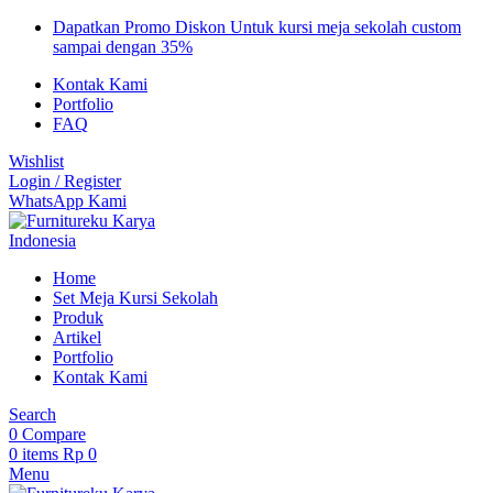
Dapatkan Promo Diskon Untuk kursi meja sekolah custom
sampai dengan 35%
Kontak Kami
Portfolio
FAQ
Wishlist
Login / Register
WhatsApp Kami
Home
Set Meja Kursi Sekolah
Produk
Artikel
Portfolio
Kontak Kami
Search
0
Compare
0
items
Rp
0
Menu