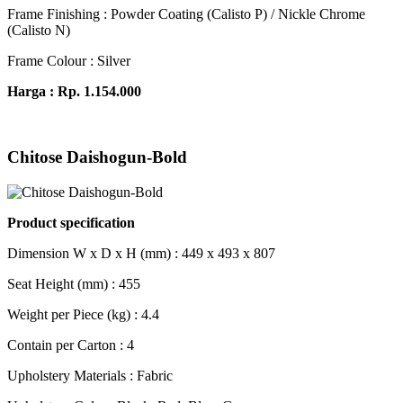
Frame Finishing : Powder Coating (Calisto P) / Nickle Chrome
(Calisto N)
Frame Colour : Silver
Harga : Rp. 1.154.000
Chitose Daishogun-Bold
Product specification
Dimension W x D x H (mm) : 449 x 493 x 807
Seat Height (mm) : 455
Weight per Piece (kg) : 4.4
Contain per Carton : 4
Upholstery Materials : Fabric