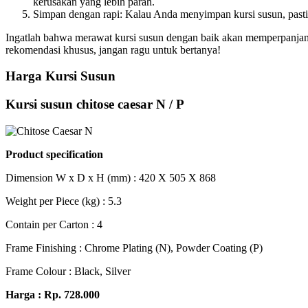
kerusakan yang lebih parah.
Simpan dengan rapi: Kalau Anda menyimpan kursi susun, pastik
Ingatlah bahwa merawat kursi susun dengan baik akan memperpanjang
rekomendasi khusus, jangan ragu untuk bertanya!
Harga Kursi Susun
Kursi susun chitose caesar N / P
Product specification
Dimension W x D x H (mm) : 420 X 505 X 868
Weight per Piece (kg) : 5.3
Contain per Carton : 4
Frame Finishing : Chrome Plating (N), Powder Coating (P)
Frame Colour : Black, Silver
Harga : Rp. 728.000