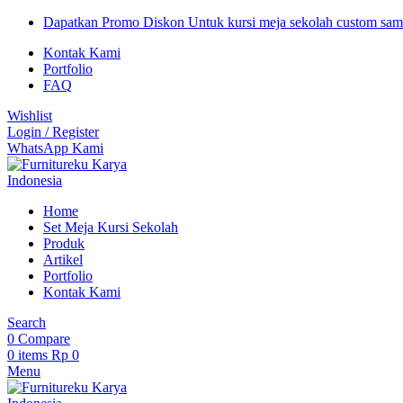
Dapatkan Promo Diskon Untuk kursi meja sekolah custom sa
Kontak Kami
Portfolio
FAQ
Wishlist
Login / Register
WhatsApp Kami
Home
Set Meja Kursi Sekolah
Produk
Artikel
Portfolio
Kontak Kami
Search
0
Compare
0
items
Rp
0
Menu