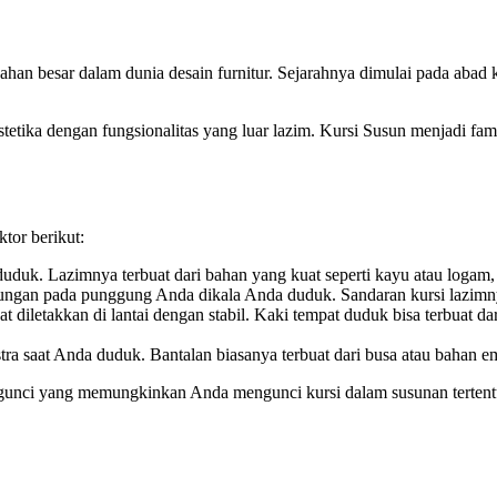
 besar dalam dunia desain furnitur. Sejarahnya dimulai pada abad ke
tika dengan fungsionalitas yang luar lazim. Kursi Susun menjadi fami
tor berikut:
uduk. Lazimnya terbuat dari bahan yang kuat seperti kayu atau logam,
an pada punggung Anda dikala Anda duduk. Sandaran kursi lazimnya t
diletakkan di lantai dengan stabil. Kaki tempat duduk bisa terbuat dar
saat Anda duduk. Bantalan biasanya terbuat dari busa atau bahan empu
gunci yang memungkinkan Anda mengunci kursi dalam susunan tertentu.