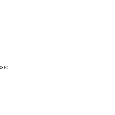
to N)