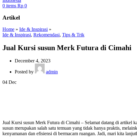
0
items
Rp
0
Artikel
Home
»
Ide & Inspirasi
»
Ide & Inspirasi
,
Rekomendasi
,
Tips & Trik
Jual Kursi susun Merk Futura di Cimahi
December 4, 2023
Posted by
admin
04
Dec
Jual Kursi susun Merk Futura di Cimahi – Selamat datang di artikel
susun merupakan salah satu temuan yang tidak hanya praktis, melaink
kenyamanan dan efisiensi di bermacam ruangan. Jadi, mari kita lan