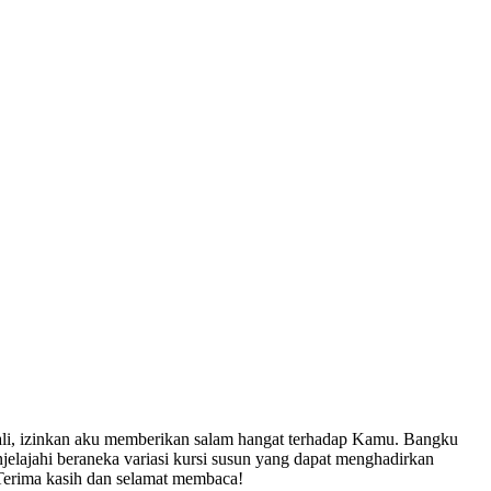
awali, izinkan aku memberikan salam hangat terhadap Kamu. Bangku
njelajahi beraneka variasi kursi susun yang dapat menghadirkan
 Terima kasih dan selamat membaca!