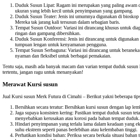
Duduk Susun Lipat: Ragam ini merupakan yang paling awam dan 
ukuran yang lebih kecil untuk penyimpanan yang gampang.
Duduk Susun Teater: Jenis ini umumnya digunakan di bioskop 
Mereka tak jarang kali tersusun dalam sebagian baris.
Tempat Susun Outdoor: Variasi ini dirancang khusus untuk diap
ringan dan gampang dibersihkan.
Duduk Susun Konferensi: Jenis ini dirancang untuk digunakan 
tumpuan lengan untuk kenyamanan pengguna.
Tempat Susun Serbaguna: Variasi ini dirancang untuk beraneka
nyaman dan fleksibel untuk berbagai pemakaian.
Tentu saja, masih ada banyak macam dan varian tempat duduk susun la
tertentu, jangan ragu untuk menanyakan!
Merawat Kursi susun
Jual Kursi susun Merk Futura di Cimahi – Berikut yakni beberapa ti
Bersihkan secara teratur: Bersihkan kursi susun dengan lap le
Jaga supaya konsisten kering: Pastikan tempat duduk susun te
menyebabkan kerusakan atau korosi pada bahan tempat duduk.
Hindari penyimpanan yang terlalu lama dalam keadaan yang ek
suhu ekstrem seperti panas berlebihan atau kelembaban tinggi.
Perhatikan kondisi bahan: Periksa secara berkala situasi baha