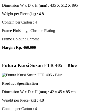
Dimension W x D x H (mm) : 435 X 512 X 895
Weight per Piece (kg) : 4.8
Contain per Carton : 4
Frame Finishing : Chrome Plating
Frame Colour : Chrome
Harga : Rp. 460.000
Futura Kursi Susun FTR 405 – Blue
Product Specification
Dimension W x D x H (mm) : 42 x 45 x 85 cm
Weight per Piece (kg) : 4.8
Contain per Carton : 4