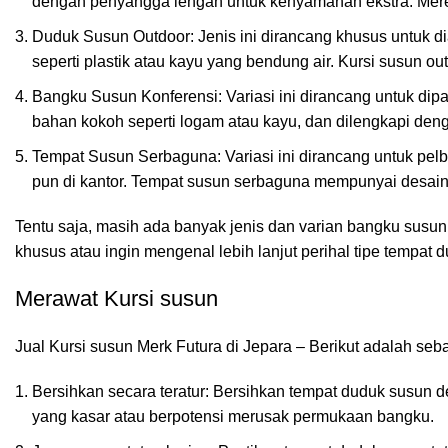
dengan penyangga lengan untuk kenyamanan ekstra. Mereka 
Duduk Susun Outdoor: Jenis ini dirancang khusus untuk di
seperti plastik atau kayu yang bendung air. Kursi susun o
Bangku Susun Konferensi: Variasi ini dirancang untuk dip
bahan kokoh seperti logam atau kayu, dan dilengkapi d
Tempat Susun Serbaguna: Variasi ini dirancang untuk pel
pun di kantor. Tempat susun serbaguna mempunyai desain
Tentu saja, masih ada banyak jenis dan varian bangku susun 
khusus atau ingin mengenal lebih lanjut perihal tipe tempat
Merawat Kursi susun
Jual Kursi susun Merk Futura di Jepara – Berikut adalah se
Bersihkan secara teratur: Bersihkan tempat duduk susun 
yang kasar atau berpotensi merusak permukaan bangku.