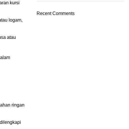
ran kursi
Recent Comments
 atau logam,
usa atau
dalam
bahan ringan
 dilengkapi