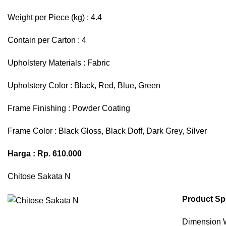
Weight per Piece (kg) : 4.4
Contain per Carton : 4
Upholstery Materials : Fabric
Upholstery Color : Black, Red, Blue, Green
Frame Finishing : Powder Coating
Frame Color : Black Gloss, Black Doff, Dark Grey, Silver
Harga : Rp. 610.000
Chitose Sakata N
Product Spe
Dimension W