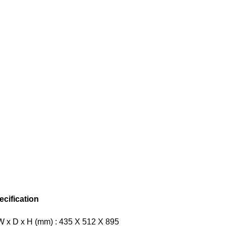
cification
 x D x H (mm) : 435 X 512 X 895