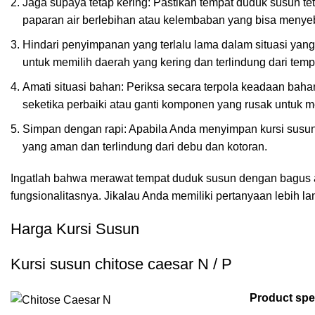
Jaga supaya tetap kering: Pastikan tempat duduk susun tet
paparan air berlebihan atau kelembaban yang bisa menye
Hindari penyimpanan yang terlalu lama dalam situasi yan
untuk memilih daerah yang kering dan terlindung dari temp
Amati situasi bahan: Periksa secara terpola keadaan baha
seketika perbaiki atau ganti komponen yang rusak untuk 
Simpan dengan rapi: Apabila Anda menyimpan kursi susun,
yang aman dan terlindung dari debu dan kotoran.
Ingatlah bahwa merawat tempat duduk susun dengan bagus
fungsionalitasnya. Jikalau Anda memiliki pertanyaan lebih l
Harga Kursi Susun
Kursi susun chitose caesar N / P
Product spec