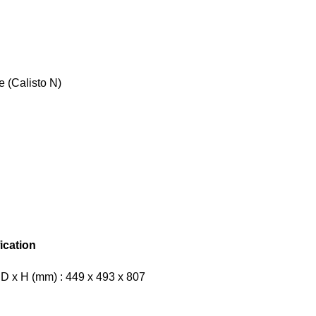
e (Calisto N)
ication
D x H (mm) : 449 x 493 x 807