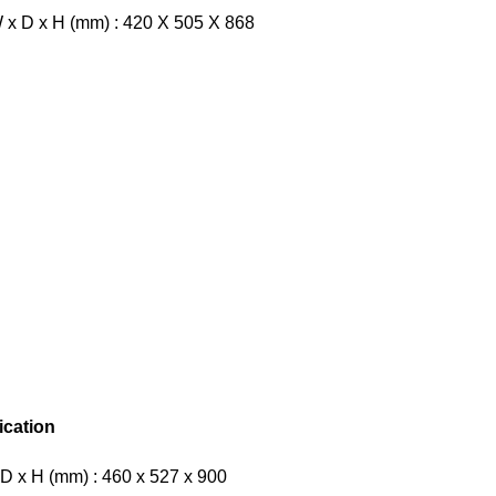
x D x H (mm) : 420 X 505 X 868
ication
D x H (mm) : 460 x 527 x 900