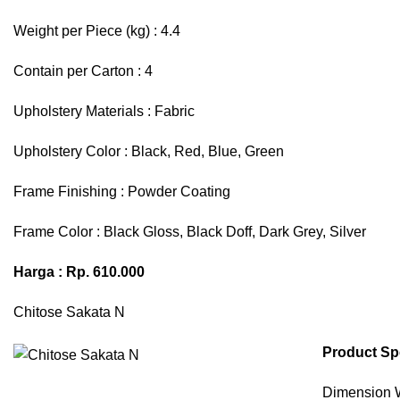
Weight per Piece (kg) : 4.4
Contain per Carton : 4
Upholstery Materials : Fabric
Upholstery Color : Black, Red, Blue, Green
Frame Finishing : Powder Coating
Frame Color : Black Gloss, Black Doff, Dark Grey, Silver
Harga : Rp. 610.000
Chitose Sakata N
Product Spe
Dimension W