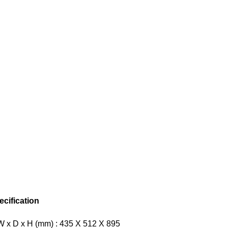
cification
 x D x H (mm) : 435 X 512 X 895