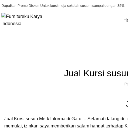
Dapatkan Promo Diskon Untuk kursi meja sekolah custom sampai dengan 35%
H
Artikel
IDE & INSPIR
Jual Kursi susu
P
Jual Kursi susun Merk Informa di Garut – Selamat datang di 
memulai, izinkan saya memberikan salam hangat terhadap K