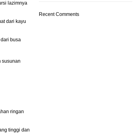
rsi lazimnya
Recent Comments
at dari kayu
dari busa
m susunan
ahan ringan
ang tinggi dan