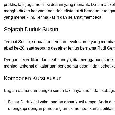
praktis, tapi juga memiliki desain yang menarik. Dalam artik
menghadirkan kenyamanan dan efisiensi di beragam ruangan.
yang menarik ini. Terima kasih dan selamat membaca!
Sejarah Duduk Susun
Tempat Susun, sebuah penemuan revolusioner yang membawa
abad ke-20, saat seorang desainer jenius bernama Rudi Ge
Dengan kecerdikan dan keahliannya, dia menggabungkan ke
menjadi terkenal di kalangan penggemar desain dan seketika 
Komponen Kursi susun
Bagian utama dari bangku susun lazimnya terdiri dari sebagi
Dasar
Duduk
: Ini yakni bagian dasar kursi tempat Anda d
dilengkapi dengan penopang untuk memberikan stabilitas.