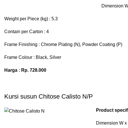
Dimension W 
Weight per Piece (kg) : 5.3
Contain per Carton : 4
Frame Finishing : Chrome Plating (N), Powder Coating (P)
Frame Colour : Black, Silver
Harga : Rp. 728.000
Kursi susun Chitose Calisto N/P
Product specif
Dimension W x 