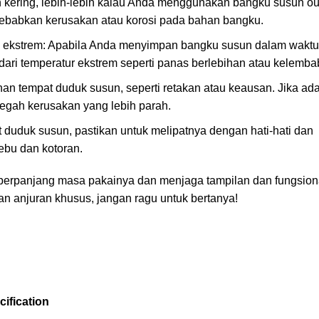
en kering, lebih-lebih kalau Anda menggunakan bangku susun ou
yebabkan kerusakan atau korosi pada bahan bangku.
ng ekstrem: Apabila Anda menyimpan bangku susun dalam waktu
dari temperatur ekstrem seperti panas berlebihan atau kelembab
han tempat duduk susun, seperti retakan atau keausan. Jika ad
cegah kerusakan yang lebih parah.
uduk susun, pastikan untuk melipatnya dengan hati-hati dan
ebu dan kotoran.
erpanjang masa pakainya dan menjaga tampilan dan fungsiona
an anjuran khusus, jangan ragu untuk bertanya!
ification