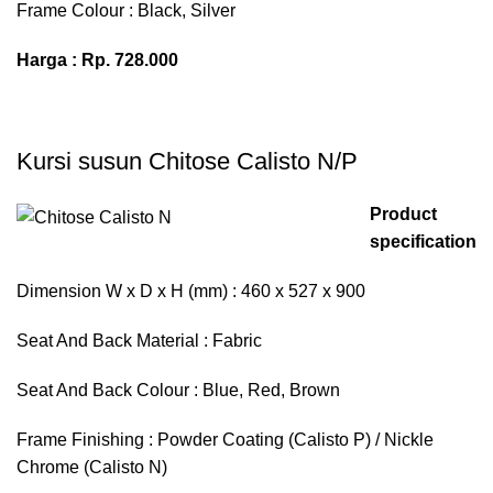
Frame Colour : Black, Silver
Harga : Rp. 728.000
Kursi susun Chitose Calisto N/P
Product
specification
Dimension W x D x H (mm) : 460 x 527 x 900
Seat And Back Material : Fabric
Seat And Back Colour : Blue, Red, Brown
Frame Finishing : Powder Coating (Calisto P) / Nickle
Chrome (Calisto N)