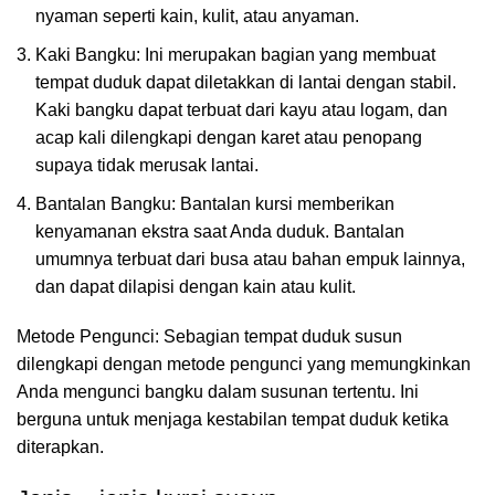
nyaman seperti kain, kulit, atau anyaman.
Kaki Bangku: Ini merupakan bagian yang membuat
tempat duduk dapat diletakkan di lantai dengan stabil.
Kaki bangku dapat terbuat dari kayu atau logam, dan
acap kali dilengkapi dengan karet atau penopang
supaya tidak merusak lantai.
Bantalan Bangku: Bantalan kursi memberikan
kenyamanan ekstra saat Anda duduk. Bantalan
umumnya terbuat dari busa atau bahan empuk lainnya,
dan dapat dilapisi dengan kain atau kulit.
Metode Pengunci: Sebagian tempat duduk susun
dilengkapi dengan metode pengunci yang memungkinkan
Anda mengunci bangku dalam susunan tertentu. Ini
berguna untuk menjaga kestabilan tempat duduk ketika
diterapkan.