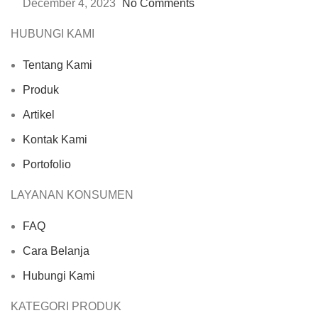
December 4, 2023
No Comments
HUBUNGI KAMI
Tentang Kami
Produk
Artikel
Kontak Kami
Portofolio
LAYANAN KONSUMEN
FAQ
Cara Belanja
Hubungi Kami
KATEGORI PRODUK