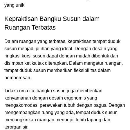
yang unik.
Kepraktisan Bangku Susun dalam
Ruangan Terbatas
Dalam ruangan yang terbatas, kepraktisan tempat duduk
susun menjadi pilihan yang ideal. Dengan desain yang
ringkas, kursi susun dapat dengan mudah dibentuk dan
disimpan ketika tak diterapkan. Dalam mengatur ruangan,
tempat duduk susun memberikan fleksibilitas dalam
pemberesan.
Tidak cuma itu, bangku susun juga memberikan
kenyamanan dengan desain ergonomis yang
mengakomodasi perawakan tubuh dengan bagus. Dengan
mengembangkan ruang yang ada, tempat duduk susun
memungkinkan ruangan menonjol lebih lapang dan
terorganisir.