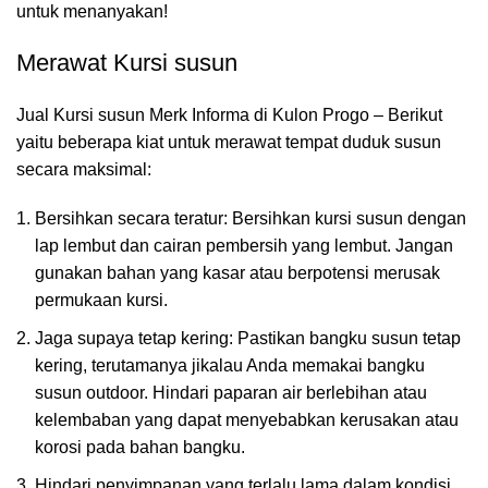
untuk menanyakan!
Merawat Kursi susun
Jual Kursi susun Merk Informa di Kulon Progo – Berikut
yaitu beberapa kiat untuk merawat tempat duduk susun
secara maksimal:
Bersihkan secara teratur: Bersihkan kursi susun dengan
lap lembut dan cairan pembersih yang lembut. Jangan
gunakan bahan yang kasar atau berpotensi merusak
permukaan kursi.
Jaga supaya tetap kering: Pastikan bangku susun tetap
kering, terutamanya jikalau Anda memakai bangku
susun outdoor. Hindari paparan air berlebihan atau
kelembaban yang dapat menyebabkan kerusakan atau
korosi pada bahan bangku.
Hindari penyimpanan yang terlalu lama dalam kondisi