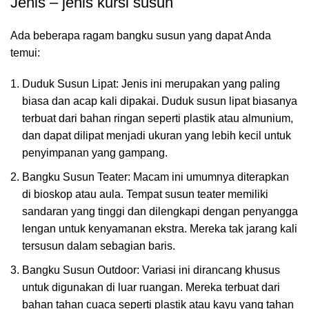
Jenis – jenis kursi susun
Ada beberapa ragam bangku susun yang dapat Anda
temui:
Duduk Susun Lipat: Jenis ini merupakan yang paling
biasa dan acap kali dipakai. Duduk susun lipat biasanya
terbuat dari bahan ringan seperti plastik atau almunium,
dan dapat dilipat menjadi ukuran yang lebih kecil untuk
penyimpanan yang gampang.
Bangku Susun Teater: Macam ini umumnya diterapkan
di bioskop atau aula. Tempat susun teater memiliki
sandaran yang tinggi dan dilengkapi dengan penyangga
lengan untuk kenyamanan ekstra. Mereka tak jarang kali
tersusun dalam sebagian baris.
Bangku Susun Outdoor: Variasi ini dirancang khusus
untuk digunakan di luar ruangan. Mereka terbuat dari
bahan tahan cuaca seperti plastik atau kayu yang tahan