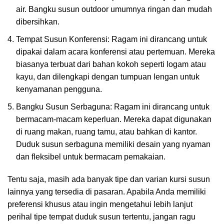
air. Bangku susun outdoor umumnya ringan dan mudah
dibersihkan.
Tempat Susun Konferensi: Ragam ini dirancang untuk
dipakai dalam acara konferensi atau pertemuan. Mereka
biasanya terbuat dari bahan kokoh seperti logam atau
kayu, dan dilengkapi dengan tumpuan lengan untuk
kenyamanan pengguna.
Bangku Susun Serbaguna: Ragam ini dirancang untuk
bermacam-macam keperluan. Mereka dapat digunakan
di ruang makan, ruang tamu, atau bahkan di kantor.
Duduk susun serbaguna memiliki desain yang nyaman
dan fleksibel untuk bermacam pemakaian.
Tentu saja, masih ada banyak tipe dan varian kursi susun
lainnya yang tersedia di pasaran. Apabila Anda memiliki
preferensi khusus atau ingin mengetahui lebih lanjut
perihal tipe tempat duduk susun tertentu, jangan ragu