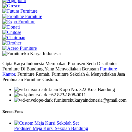
Cipta Karya Indonesia Merupakan Produsen Serta Distributor
Furniture Di Bandung Yang Menyediakan Beragam
Furniture
Kantor
, Furniture Rumah, Furniture Sekolah & Menyediakan Jasa
Pembuatan Furniture Custom.
Jalan Kopo No. 322 Kota Bandung
+62 823-1808-0011
furniturekukaryaindonesia@gmail.com
Recent Posts
Produsen Meja Kursi Sekolah Bandung