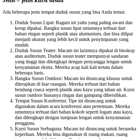
Jenis – jenis kursi susun
Ada beberapa jenis tempat duduk susun yang bisa Anda temui:
Duduk Susun Lipat: Ragam ini yaitu yang paling awam dan
kerap dipakai. Bangku susun lipat umumnya terbuat dari
bahan ringan seperti plastik atau alumunium, dan bisa dilipat
menjadi ukuran yang lebih kecil untuk penyimpanan yang
mudah.
Duduk Susun Teater: Macam ini lazimnya dipakai di bioskop
atau auditorium. Duduk susun teater mempunyai sandaran
yang tinggi dan dilengkapi dengan penyangga lengan untuk
kenyamanan ekstra. Mereka acap kali kali tertata dalam
beberapa baris.
Bangku Susun Outdoor: Macam ini dirancang khusus untuk
diterapkan di luar ruangan. Mereka terbuat dari bahan
bendung cuaca seperti plastik atau kayu yang tahan air. Kursi
susun outdoor biasanya ringan dan gampang dibersihkan.
Tempat Susun Konferensi: Tipe ini dirancang untuk
digunakan dalam acara konferensi atau pertemuan. Mereka
umumnya terbuat dari bahan kokoh seperti logam atau kayu,
dan dilengkapi dengan tumpuan lengan untuk kenyamanan
pengguna.
Kursi Susun Serbaguna: Macam ini dirancang untuk beraneka
keperluan. Mereka bisa digunakan di ruang makan, ruang