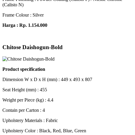
(Calisto N)
Frame Colour : Silver
Harga : Rp. 1.154.000
Chitose Daishogun-Bold
Product specification
Dimension W x D x H (mm) : 449 x 493 x 807
Seat Height (mm) : 455
Weight per Piece (kg) : 4.4
Contain per Carton : 4
Upholstery Materials : Fabric
Upholstery Color : Black, Red, Blue, Green