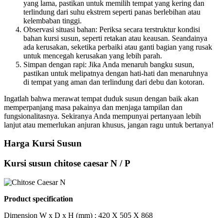
yang lama, pastikan untuk memilih tempat yang kering dan
terlindung dari suhu ekstrem seperti panas berlebihan atau
kelembaban tinggi.
Observasi situasi bahan: Periksa secara terstruktur kondisi
bahan kursi susun, seperti retakan atau keausan. Seandainya
ada kerusakan, seketika perbaiki atau ganti bagian yang rusak
untuk mencegah kerusakan yang lebih parah.
Simpan dengan rapi: Jika Anda menaruh bangku susun,
pastikan untuk melipatnya dengan hati-hati dan menaruhnya
di tempat yang aman dan terlindung dari debu dan kotoran.
Ingatlah bahwa merawat tempat duduk susun dengan baik akan
memperpanjang masa pakainya dan menjaga tampilan dan
fungsionalitasnya. Sekiranya Anda mempunyai pertanyaan lebih
lanjut atau memerlukan anjuran khusus, jangan ragu untuk bertanya!
Harga Kursi Susun
Kursi susun chitose caesar N / P
Product specification
Dimension W x D x H (mm) : 420 X 505 X 868