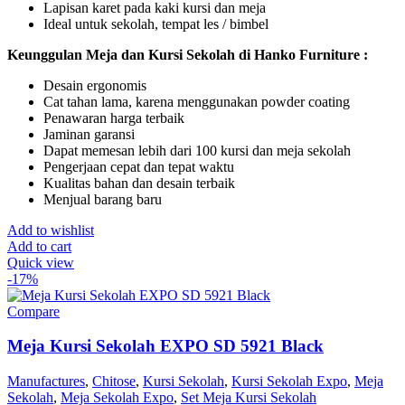
Lapisan karet pada kaki kursi dan meja
Ideal untuk sekolah, tempat les / bimbel
Keunggulan Meja dan Kursi Sekolah di Hanko Furniture :
Desain ergonomis
Cat tahan lama, karena menggunakan powder coating
Penawaran harga terbaik
Jaminan garansi
Dapat memesan lebih dari 100 kursi dan meja sekolah
Pengerjaan cepat dan tepat waktu
Kualitas bahan dan desain terbaik
Menjual barang baru
Add to wishlist
Add to cart
Quick view
-17%
Compare
Meja Kursi Sekolah EXPO SD 5921 Black
Manufactures
,
Chitose
,
Kursi Sekolah
,
Kursi Sekolah Expo
,
Meja
Sekolah
,
Meja Sekolah Expo
,
Set Meja Kursi Sekolah