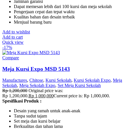
Jaminan garansi
Dapat memesan lebih dari 100 kursi dan meja sekolah
Pengerjaan cepat dan tepat waktu
Kualitas bahan dan desain terbaik
Menjual barang baru
Add to wishlist
Add to cart
Quick view
-17%
Compare
Meja Kursi Expo MSD 5143
Manufactures
,
Chitose
,
Kursi Sekolah
,
Kursi Sekolah Expo
,
Meja
Sekolah
,
Meja Sekolah Expo
,
Set Meja Kursi Sekolah
Rp
1,200,000
Original price was:
Rp 1,200,000.
Rp
1,000,000
Current price is: Rp 1,000,000.
Spesifikasi Produk :
Desain yang ramah untuk anak-anak
Tanpa sudut tajam
Set meja dan kursi belajar
Berkualitas dan tahan lama