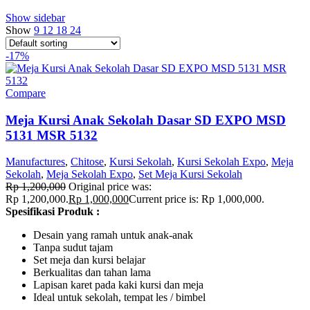
Show sidebar
Show
9
12
18
24
-17%
Compare
Meja Kursi Anak Sekolah Dasar SD EXPO MSD
5131 MSR 5132
Manufactures
,
Chitose
,
Kursi Sekolah
,
Kursi Sekolah Expo
,
Meja
Sekolah
,
Meja Sekolah Expo
,
Set Meja Kursi Sekolah
Rp
1,200,000
Original price was:
Rp 1,200,000.
Rp
1,000,000
Current price is: Rp 1,000,000.
Spesifikasi Produk :
Desain yang ramah untuk anak-anak
Tanpa sudut tajam
Set meja dan kursi belajar
Berkualitas dan tahan lama
Lapisan karet pada kaki kursi dan meja
Ideal untuk sekolah, tempat les / bimbel