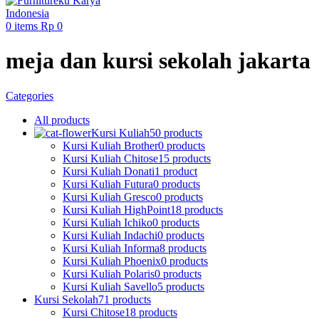
0
items
Rp
0
meja dan kursi sekolah jakarta
Categories
All
products
Kursi Kuliah
50 products
Kursi Kuliah Brother
0 products
Kursi Kuliah Chitose
15 products
Kursi Kuliah Donati
1 product
Kursi Kuliah Futura
0 products
Kursi Kuliah Gresco
0 products
Kursi Kuliah HighPoint
18 products
Kursi Kuliah Ichiko
0 products
Kursi Kuliah Indachi
0 products
Kursi Kuliah Informa
8 products
Kursi Kuliah Phoenix
0 products
Kursi Kuliah Polaris
0 products
Kursi Kuliah Savello
5 products
Kursi Sekolah
71 products
Kursi Chitose
18 products