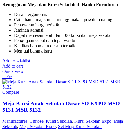
Keunggulan Meja dan Kursi Sekolah di Hanko Furniture :
Desain ergonomis
Cat tahan lama, karena menggunakan powder coating
Penawaran harga terbaik
Jaminan garansi
Dapat memesan lebih dari 100 kursi dan meja sekolah
Pengerjaan cepat dan tepat waktu
Kualitas bahan dan desain terbaik
Menjual barang baru
Add to wishlist
Add to cart
Quick view
-17%
Compare
Meja Kursi Anak Sekolah Dasar SD EXPO MSD
5131 MSR 5132
Manufactures
,
Chitose
,
Kursi Sekolah
,
Kursi Sekolah Expo
,
Meja
Sekolah
,
Meja Sekolah Expo
,
Set Meja Kursi Sekolah