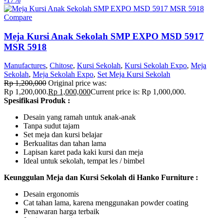
Compare
Meja Kursi Anak Sekolah SMP EXPO MSD 5917
MSR 5918
Manufactures
,
Chitose
,
Kursi Sekolah
,
Kursi Sekolah Expo
,
Meja
Sekolah
,
Meja Sekolah Expo
,
Set Meja Kursi Sekolah
Rp
1,200,000
Original price was:
Rp 1,200,000.
Rp
1,000,000
Current price is: Rp 1,000,000.
Spesifikasi Produk :
Desain yang ramah untuk anak-anak
Tanpa sudut tajam
Set meja dan kursi belajar
Berkualitas dan tahan lama
Lapisan karet pada kaki kursi dan meja
Ideal untuk sekolah, tempat les / bimbel
Keunggulan Meja dan Kursi Sekolah di Hanko Furniture :
Desain ergonomis
Cat tahan lama, karena menggunakan powder coating
Penawaran harga terbaik