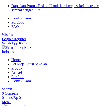
Dapatkan Promo Diskon Untuk kursi meja sekolah custom
sampai dengan 35%
Kontak Kami
Portfolio
FAQ
Wishlist
Login / Register
WhatsApp Kami
Home
Set Meja Kursi Sekolah
Produk
Artikel
Portfolio
Kontak Kami
Search
0
Compare
0
items
Rp
0
Menu