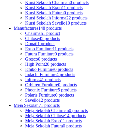
Kursi Sekolah Chairman
0 products
Kursi Sekolah Expo
11 products
Kursi Sekolah Futura
0 products
Kursi Sekolah Informa
22 products
Kursi Sekolah Savello
10 products
Manufactures
148 products
Chairman
1 product
Chitose
45 products
Donati
1 product
Expo Furniture
11 products
Futura Furniture
0 products
Gresco
0 products
High Point
28 products
Ichiko Furniture
0 products
Indachi Furniture
4 products
Informa
41 products
Orbitren Furniture
0 products
Phoenix Furniture
5 products
Polaris Furniture
0 products
Savello
12 products
Meja Sekolah
71 products
Meja Sekolah Chairman
0 products
Meja Sekolah Chitose
14 products
Meja Sekolah Expo
11 products
Meja Sekolah Futura
0 products