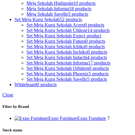
Meja Sekolah Highpoint
10 products
Meja Sekolah Informa
18 products
Meja Sekolah Savello
5 products
Set Meja Kursi Sekolah
52 products
Set Meja Kursi Sekolah Acero
0 products
Set Meja Kursi Sekolah Chitose
14 products
Set Meja Kursi Sekolah Expo
1 product
Set Meja Kursi Sekolah Futura
0 products
Set Meja Kursi Sekolah Ichiko
0 products
Set Meja Kursi Sekolah Inchiko
0 products
Set Meja Kursi Sekolah Indachi
4 products
Set Meja Kursi Sekolah Informa
17 products
Set Meja Kursi Sekolah Orbitren
0 products
Set Meja Kursi Sekolah Phoenix
5 products
Set Meja Kursi Sekolah Savello
5 products
Whiteboard
0 products
Close
Filter by Brand
Expo Furniture
Expo Furniture
7
Stock status