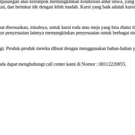
a berpasangan atau kelompok memungkinkan kolaborasi antar siswa, ya
usi, dan bertukar ide dengan lebih mudah. Kursi yang baik adalah ku
isesuaikan, misalnya, untuk kursi roda atau meja yang bisa diatur ti
i fitur penyesuaian lainnya memungkinkan penyesuaian untuk berbagai 
inggi. Produk-produk mereka dibuat dengan menggunakan bahan-bahan y
nda dapat menghubungi call center kami di Nomor : 08112220855.