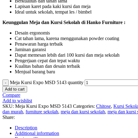
Berkualitas dan tahan lama
Lapisan karet pada kaki kursi dan meja
Ideal untuk sekolah, tempat les / bimbel
Keunggulan Meja dan Kursi Sekolah di Hanko Furniture :
Desain ergonomis
Cat tahan lama, karena menggunakan powder coating
Penawaran harga terbaik
Jaminan garansi
Dapat memesan lebih dari 100 kursi dan meja sekolah
Pengerjaan cepat dan tepat waktu
Kualitas bahan dan desain terbaik
Menjual barang baru
Meja Kursi Expo MSD 5143 quantity
Add to cart
Compare
Add to wishlist
SKU:
Meja Kursi Expo MSD 5143
Categories:
Chitose
,
Kursi Sekol
dan murah
,
furniture sekolah
,
meja dan kursi sekolah
,
meja dan kursi 
Share:
Description
Additional information