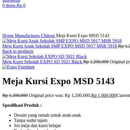
0
items
Rp
0
-17%
Click to enlarge
Home
Manufactures
Chitose
Meja Kursi Expo MSD 5143
Meja Kursi Anak Sekolah SMP EXPO MSD 5917 MSR 5918
Rp
1,
Back to products
Meja Kursi Sekolah EXPO SD 5921 Black
Rp
1,200,000
Original p
Meja Kursi Expo MSD 5143
Rp
1,200,000
Original price was: Rp 1,200,000.
Rp
1,000,000
Current
Spesifikasi Produk :
Desain yang ramah untuk anak-anak
Tanpa sudut tajam
Set meja dan kursi belajar