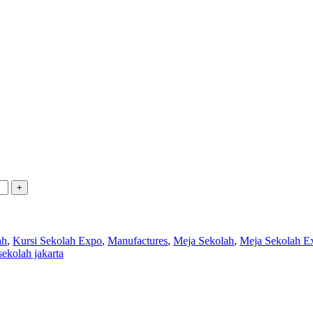
ah
,
Kursi Sekolah Expo
,
Manufactures
,
Meja Sekolah
,
Meja Sekolah E
sekolah jakarta