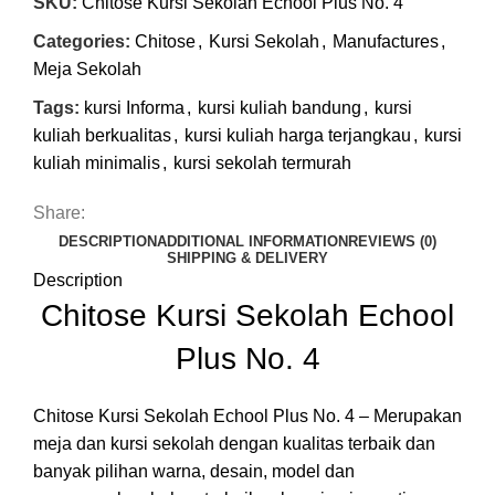
SKU:
Chitose Kursi Sekolah Echool Plus No. 4
Categories:
Chitose
,
Kursi Sekolah
,
Manufactures
,
Meja Sekolah
Tags:
kursi Informa
,
kursi kuliah bandung
,
kursi
kuliah berkualitas
,
kursi kuliah harga terjangkau
,
kursi
kuliah minimalis
,
kursi sekolah termurah
Share:
DESCRIPTION
ADDITIONAL INFORMATION
REVIEWS (0)
SHIPPING & DELIVERY
Description
Chitose Kursi Sekolah Echool
Plus No. 4
Chitose Kursi Sekolah Echool Plus No. 4 – Merupakan
meja dan kursi sekolah dengan kualitas terbaik dan
banyak pilihan warna, desain, model dan