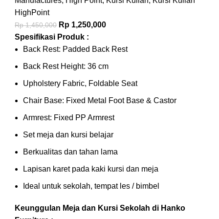
Manufactures
,
High Point
,
Kursi Kuliah
,
Kursi Kuliah
HighPoint
Rp
1,250,000
Rp
1,450,000
Spesifikasi Produk :
Back Rest: Padded Back Rest
Back Rest Height: 36 cm
Upholstery Fabric, Foldable Seat
Chair Base: Fixed Metal Foot Base & Castor
Armrest: Fixed PP Armrest
Set meja dan kursi belajar
Berkualitas dan tahan lama
Lapisan karet pada kaki kursi dan meja
Ideal untuk sekolah, tempat les / bimbel
Keunggulan Meja dan Kursi Sekolah di Hanko