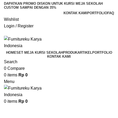
DAPATKAN PROMO DISKON UNTUK KURSI MEJA SEKOLAH
CUSTOM SAMPAI DENGAN 35%
KONTAK KAMI
PORTFOLIO
FAQ
Wishlist
Login / Register
WhatsApp Kami
HOME
SET MEJA KURSI SEKOLAH
PRODUK
ARTIKEL
PORTFOLIO
KONTAK KAMI
Search
0
Compare
0
items
Rp
0
Menu
0
items
Rp
0
-12%